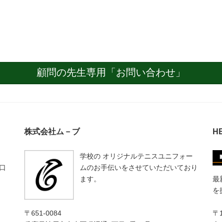
顧問の先生専用「お問い合わせ」
株式会社ム－ブ
H
学校の オリジナルテニスユニフォー
口
ムのお手伝いをさせていただいており
ます。
最
を
〒651-0084
〒1