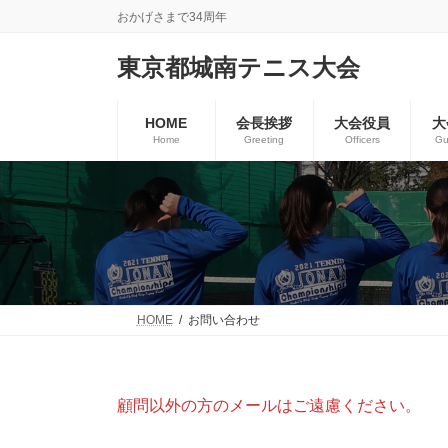
コ
ナ
おかげさまで34周年
ン
ビ
テ
ゲ
東京都城南テニス大会
ン
ー
ツ
シ
へ
ョ
HOME
会長挨拶
大会役員
大
ス
ン
Home
Greeting
Officers
Gu
キ
に
ッ
移
プ
動
HOME
お問い合わせ
顧問以外の方のメールはご遠慮ください。