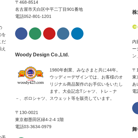
〒468-8514
名古屋市天白区中平二丁目901番地
株
電話052-801-1201
の
のを
こだ
内
揃え
ー
Woody Design Co.,Ltd.​
ン
1980年創業、みなさまと共に44年。
〒
ウッディーデザインでは、お客様のオ
東
リジナル商品製作のお手伝いをいたし
あ
ます。大会記念Tシャツ、トレ－ナ
電話
－、ポロシャツ、スウェット等を販売しています。
〒130-0021
東京都墨田区緑4-2-4 1階
電話03-3634-0979
舞
の手