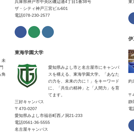
兵庫県神戸市中央区磯辺通4丁目1番38号
東
ザ・シティ神戸三宮ビル601
電話078-230-2577
伊
東海学園大学
、未
門
愛知県みよし市と名古屋市にキャンパ
る角
スを構える、東海学園大学。「あなた
の力を、未来の力に！」をキーワード
約
に、「共生の精神」と「人間力」を育
てます。
〒4
三好キャンパス
静
〒470-0207
電話
愛知県みよし市福谷町西ノ洞21-233
電話0561-36-5555
名古屋キャンパス