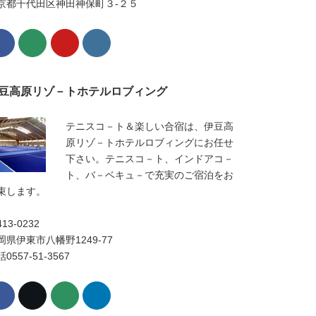
京都千代田区神田神保町３-２５
豆高原リゾ－トホテルロブィング
テニスコ－ト＆楽しい合宿は、伊豆高
原リゾ－トホテルロブィングにお任せ
下さい。テニスコ－ト、インドアコ－
ト、バ－ベキュ－で充実のご宿泊をお
束します。
13-0232
岡県伊東市八幡野1249-77
0557-51-3567