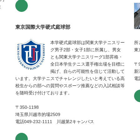
ま
東京国際大学硬式庭球部
本学硬式庭球部は関東大学テニスリー
所
グ男子2部・女子1部に所属し、男女
東
とも関東大学テニスリーグ1部昇格・
全日本学生テニス選手権出場を目標に
〒9
掲げ、自らの可能性を信じて活動して
新
います。大学テニスでチャレンジしたいと考えている高
電話
校生からの部への質問やスポーツ推薦などの入試相談等
を随時受け付けております。
〒350-1198
埼玉県川越市的場2509
電話049-232-1111 川越第2キャンパス