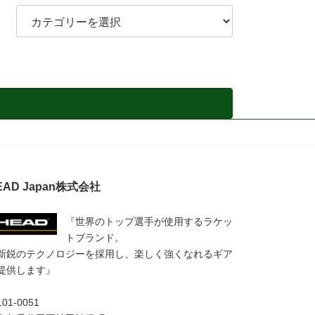
カ
テ
ゴ
リ
－
EAD Japan株式会社
『世界のトップ選手が使用するラケッ
トブランド。
新鋭のテクノロジーを採用し、楽しく強くなれるギア
提供します』
01-0051