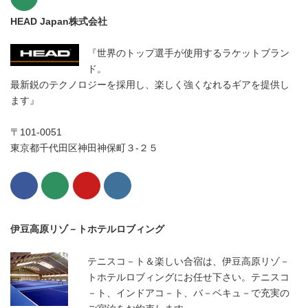
HEAD Japan株式会社
『世界のトップ選手が使用するラケットブラン
ド。
最新鋭のテクノロジーを採用し、楽しく強くなれるギアを提供し
ます』
〒101-0051
東京都千代田区神田神保町３-２５
伊豆高原リゾ－トホテルロブィング
テニスコ－ト＆楽しい合宿は、伊豆高原リゾ－
トホテルロブィングにお任せ下さい。テニスコ
－ト、インドアコ－ト、バ－ベキュ－で充実の