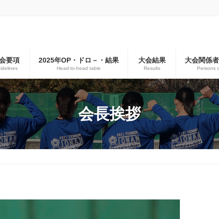
会要項
2025年OP・ドロ－・結果
大会結果
大会関係
idelines
Head-to-head table
Results
Persons 
会長挨拶