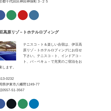
京都千代田区神田神保町３-２５
豆高原リゾ－トホテルロブィング
テニスコ－ト＆楽しい合宿は、伊豆高
原リゾ－トホテルロブィングにお任せ
下さい。テニスコ－ト、インドアコ－
ト、バ－ベキュ－で充実のご宿泊をお
束します。
13-0232
岡県伊東市八幡野1249-77
0557-51-3567