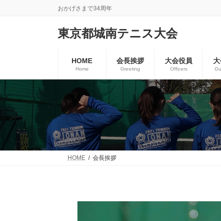
コ
ナ
おかげさまで34周年
ン
ビ
テ
ゲ
東京都城南テニス大会
ン
ー
ツ
シ
へ
ョ
HOME
会長挨拶
大会役員
大
ス
ン
Home
Greeting
Officers
Gu
キ
に
ッ
移
プ
動
HOME
会長挨拶