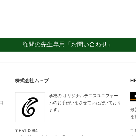
顧問の先生専用「お問い合わせ」
株式会社ム－ブ
H
学校の オリジナルテニスユニフォー
口
ムのお手伝いをさせていただいており
ます。
最
を
〒651-0084
〒1