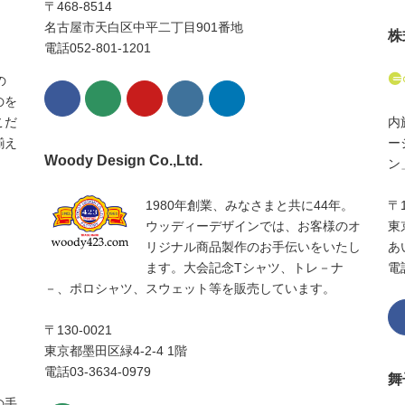
〒468-8514
名古屋市天白区中平二丁目901番地
株
電話052-801-1201
の
のを
こだ
内
揃え
ー
Woody Design Co.,Ltd.​
ン
1980年創業、みなさまと共に44年。
〒
ウッディーデザインでは、お客様のオ
東
リジナル商品製作のお手伝いをいたし
あ
ます。大会記念Tシャツ、トレ－ナ
電話
－、ポロシャツ、スウェット等を販売しています。
〒130-0021
東京都墨田区緑4-2-4 1階
電話03-3634-0979
舞
の手