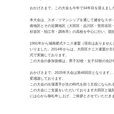
おかげさまで、この大会も今年で34年目を迎えまし
本大会は、スポ－ツマンシップを通して健全なスポ
南地区とその近隣地区（大田区・品川区・世田谷区
杉並区・狛江市・調布市）の高校を中心に行い、競
1991年から城南硬式テニス連盟（現在はありませ
いりました。2014年からは、大田区テニス連盟が
式で実施しております。
この大会の参加規模は、男子32校・女子32校の合計6
おかげさまで、2025年大会は第48回目となりま
変感謝しております。
この大会の出場選手が次の時代を担う主役になられ
この大会にご支援をいただいております大田区と協賛
には心から御礼申し上げ、ご挨拶とさせていただき