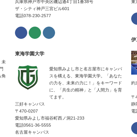
兵庫県神戸市中央区磯辺通4丁目1番38号
東
ザ・シティ神戸三宮ビル601
電話078-230-2577
伊
東海学園大学
、未
門
愛知県みよし市と名古屋市にキャンパ
る角
スを構える、東海学園大学。「あなた
の力を、未来の力に！」をキーワード
約
に、「共生の精神」と「人間力」を育
てます。
〒4
三好キャンパス
静
〒470-0207
電話
愛知県みよし市福谷町西ノ洞21-233
電話0561-36-5555
名古屋キャンパス