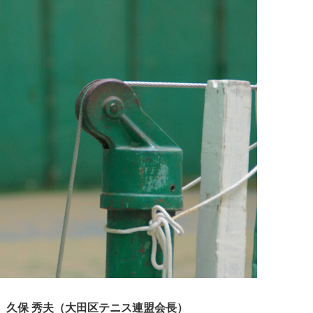
 久保 秀夫（大田区テニス連盟会長）