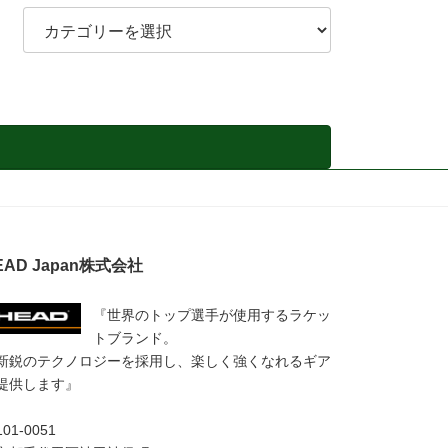
カ
テ
ゴ
リ
－
EAD Japan株式会社
『世界のトップ選手が使用するラケッ
トブランド。
新鋭のテクノロジーを採用し、楽しく強くなれるギア
提供します』
01-0051