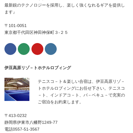
最新鋭のテクノロジーを採用し、楽しく強くなれるギアを提供し
ます』
〒101-0051
東京都千代田区神田神保町３-２５
伊豆高原リゾ－トホテルロブィング
テニスコ－ト＆楽しい合宿は、伊豆高原リゾ－
トホテルロブィングにお任せ下さい。テニスコ
－ト、インドアコ－ト、バ－ベキュ－で充実の
ご宿泊をお約束します。
〒413-0232
静岡県伊東市八幡野1249-77
電話0557-51-3567